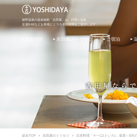
嬉野温泉の温泉旅館「吉田屋」は、日帰り温泉、
足湯BARなどお客様にくつろぎの時間をご提供します。
総合TOP
吉田屋のトリセツ
ご宿泊
総合TOP
>
吉田屋のトリセツ
>
日本料理「十一口(といろ)」昼席～8月