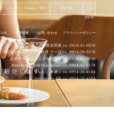
り / レストラン「kihaco」予約
宿泊予約
MENU
lish
・採用情報
・お問い合わせ
プライバシーポリシー
0954-42-0026
旅館吉田屋
TEL.
0954-28-9278
豆富と佐賀牛と日本料理 十一口
TEL.
0954-42-0026
足湯サロン クロニクルテラス
TEL.
0954-42-0178
RestaurantCafe&Shop kihaco
TEL.
0954-20-4164
宿屋 うちろじ 本通り
TEL.
0954-20-4164
chocolaterie 6区
TEL.