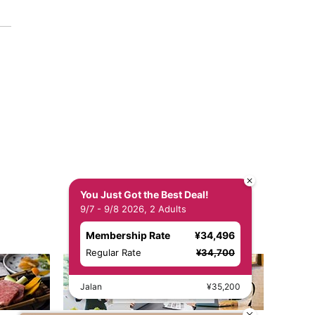
You Just Got the Best Deal!
9/7 - 9/8 2026, 2 Adults
Membership Rate
¥34,496
Regular Rate
¥34,700
Jalan
¥35,200