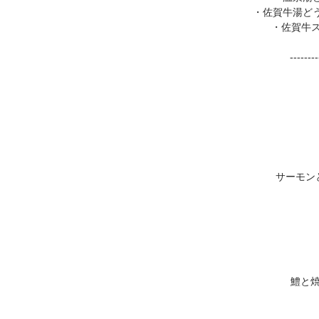
・佐賀牛湯どう
・佐賀牛ス
--------
サーモン
鱧と