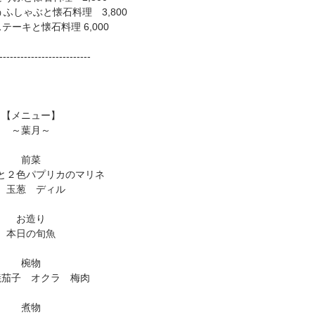
ふしゃぶと懐石料理 3,800
テーキと懐石料理 6,000
--------------------------
【メニュー】
～葉月～
​前菜
と２色パプリカのマリネ
玉葱 ディル
​お造り
本日の旬魚
​椀物
焼茄子 オクラ 梅肉
煮物