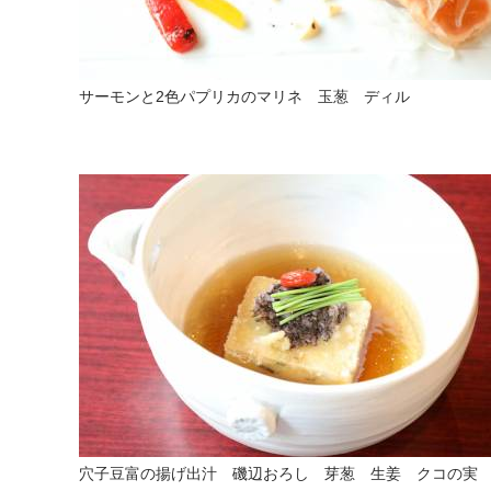
サーモンと2色パプリカのマリネ 玉葱 ディル
穴子豆富の揚げ出汁 磯辺おろし 芽葱 生姜 クコの実