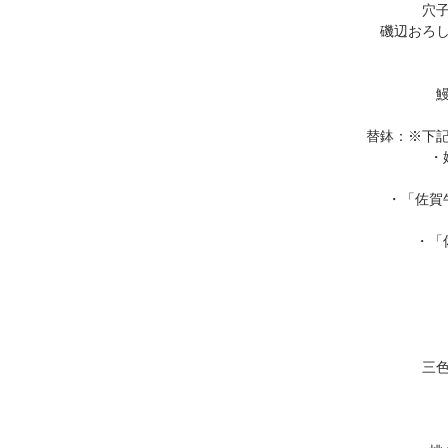
穴
磯辺おろ
替鉢：※下
・
・「佐賀
・「
三