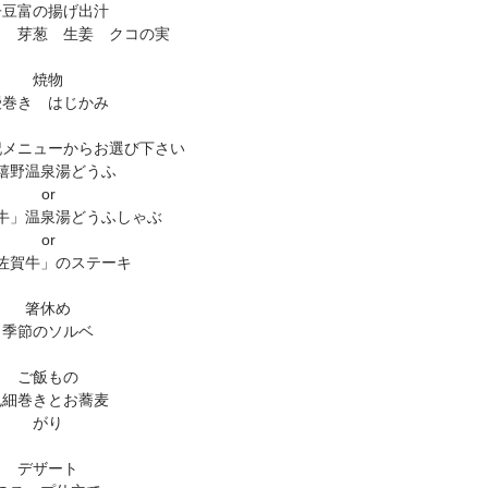
子豆富の揚げ出汁
し 芽葱 生姜 クコの実
焼物
鰻巻き はじかみ
記メニューからお選び下さい
嬉野温泉湯どうふ
or
牛」温泉湯どうふしゃぶ
or
佐賀牛」のステーキ
箸休め
季節のソルベ
ご飯もの
色細巻きとお蕎麦
がり
デザート