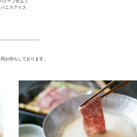
のスープ仕立て
バニラアイス
--------------------------
一同お待ちしております。