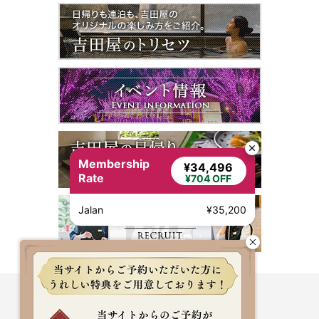
Membership
¥34,496
Rate
¥704 OFF
Jalan
¥35,200