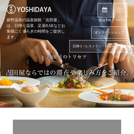
嬉野温泉の温泉旅館「吉田屋」
MENU
宿泊予約
は、日帰り温泉、
足湯BARなどお
客様にくつろぎの時間をご提供し
オンラインショップ
ます。
日帰り / レストラン「kihaco」予約