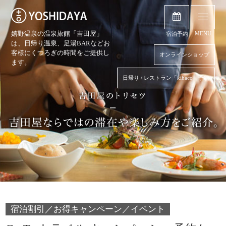
嬉野温泉の温泉旅館「吉田屋」
MENU
宿泊予約
は、日帰り温泉、
足湯BARなどお
客様にくつろぎの時間をご提供し
オンラインショップ
ます。
日帰り / レストラン「kihaco」予約
宿泊割引／お得キャンペーン／イベント