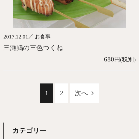
／
2017.12.01
お食事
三瀬鶏の三色つくね
680
円(税別)
1
2
次へ
カテゴリー