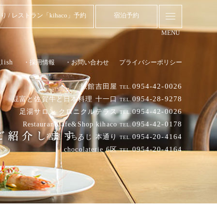
り / レストラン「kihaco」予約
宿泊予約
MENU
lish
・採用情報
・お問い合わせ
プライバシーポリシー
0954-42-0026
旅館吉田屋
TEL.
0954-28-9278
豆富と佐賀牛と日本料理 十一口
TEL.
0954-42-0026
足湯サロン クロニクルテラス
TEL.
0954-42-0178
RestaurantCafe&Shop kihaco
TEL.
0954-20-4164
宿屋 うちろじ 本通り
TEL.
0954-20-4164
chocolaterie 6区
TEL.