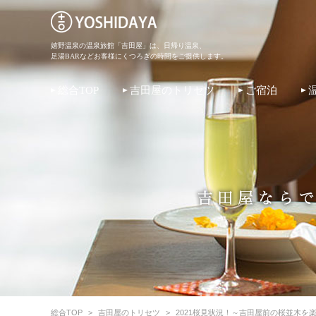
嬉野温泉の温泉旅館「吉田屋」は、日帰り温泉、
足湯BARなどお客様にくつろぎの時間をご提供します。
総合TOP
吉田屋のトリセツ
ご宿泊
総合TOP
>
吉田屋のトリセツ
>
2021桜見状況！～吉田屋前の桜並木を