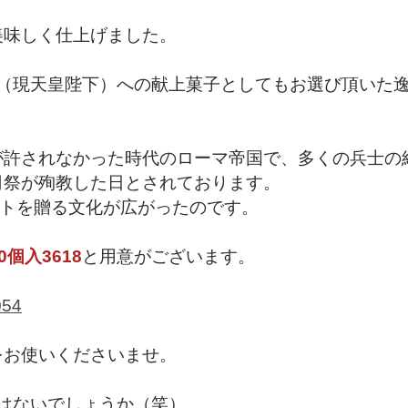
美味しく仕上げました。
（現天皇陛下）への献上菓子としてもお選び頂いた
が許されなかった時代のローマ帝国で、多くの兵士の
司祭が殉教した日とされております。
フトを贈る文化が広がったのです。
0個入3618
と用意がございます。
054
をお使いくださいませ。
はないでしょうか（笑）