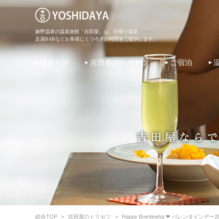
嬉野温泉の温泉旅館「吉田屋」は、日帰り温泉、
足湯BARなどお客様にくつろぎの時間をご提供します。
総合TOP
吉田屋のトリセツ
ご宿泊
総合TOP
>
吉田屋のトリセツ
>
Happy Brentineha ❤ バレン