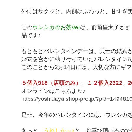
​外側はサクッと、内側はふわっと、甘すぎ
この
ウレシカのお茶Ver
は、前前皇太子さま
品です♪
もともとバレンタインデーは、兵士の結婚
婚式を密かに執り行っていたバレンタイン
このことから2月14日には、大切な方にギ
５個入918（店頭のみ）
、
１２個入2322
、
2
オンラインはこちらより♪
https://yoshidaya.shop-pro.jp/?pid=149481
是非、今年のバレンタインには、ウレシカ
きっと、
うれしか～♪
と、お喜び頂けるので