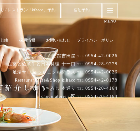
り / レストラン「kihaco」予約
宿泊予約
MENU
lish
・採用情報
・お問い合わせ
プライバシーポリシー
0954-42-0026
旅館吉田屋
TEL.
0954-28-9278
豆富と佐賀牛と日本料理 十一口
TEL.
0954-42-0026
足湯サロン クロニクルテラス
TEL.
0954-42-0178
RestaurantCafe&Shop kihaco
TEL.
0954-20-4164
宿屋 うちろじ 本通り
TEL.
0954-20-4164
chocolaterie 6区
TEL.