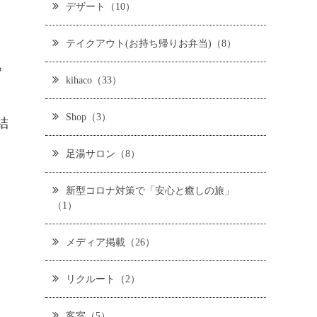
デザート（10）
テイクアウト(お持ち帰りお弁当)（8）
逸
kihaco（33）
Shop（3）
結
足湯サロン（8）
新型コロナ対策で「安心と癒しの旅」
（1）
メディア掲載（26）
リクルート（2）
客室（5）