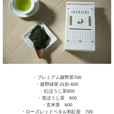
・プレミアム嬉野茶700
・嬉野緑茶-白折-600
・紅ほうじ茶600
・茎ほうじ茶 600
・玄米茶 600
・ローズレッドペタル和紅茶 700