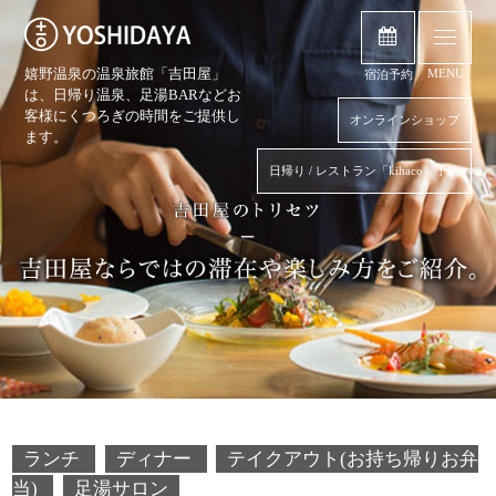
嬉野温泉の温泉旅館「吉田屋」
MENU
宿泊予約
は、日帰り温泉、
足湯BARなどお
客様にくつろぎの時間をご提供し
オンラインショップ
ます。
日帰り / レストラン「kihaco」予約
ランチ
ディナー
テイクアウト(お持ち帰りお弁
当)
足湯サロン