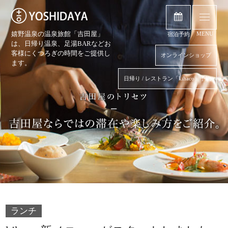
嬉野温泉の温泉旅館「吉田屋」
MENU
宿泊予約
は、日帰り温泉、
足湯BARなどお
客様にくつろぎの時間をご提供し
オンラインショップ
ます。
日帰り / レストラン「kihaco」予約
ランチ