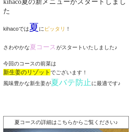
kihaco夏の新メニューがスタートしまし
た
夏
kihacoでは
に
ピッタリ
！
夏コース
さわやかな
がスタートいたしました♪
今回のコースの前菜は
新生姜のリゾット
でございます！
夏バテ防止
風味豊かな新生姜が
に最適です♪
夏コースの詳細はこちらからご覧ください♪