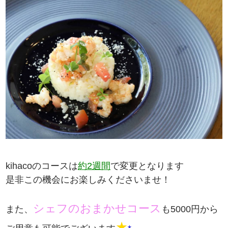
kihacoのコースは
約2週間
で変更となります
是非この機会にお楽しみくださいませ！
シェフのおまかせコース
また、
も5000円から
★