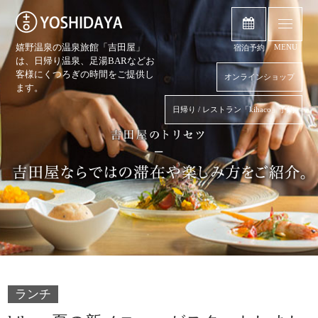
嬉野温泉の温泉旅館「吉田屋」
MENU
宿泊予約
は、日帰り温泉、
足湯BARなどお
客様にくつろぎの時間をご提供し
オンラインショップ
ます。
日帰り / レストラン「kihaco」予約
ランチ