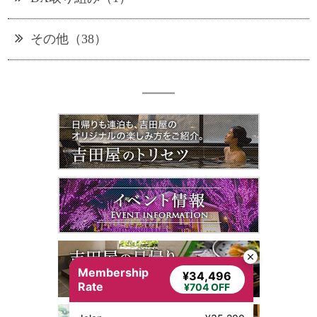
その他（38）
Membership
¥34,496
Rate
¥704 OFF