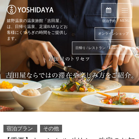
嬉野温泉の温泉旅館「吉田屋」
MENU
宿泊予約
は、日帰り温泉、
足湯BARなどお
客様にくつろぎの時間をご提供し
オンラインショップ
ます。
日帰り / レストラン「kihaco」予約
宿泊プラン
その他