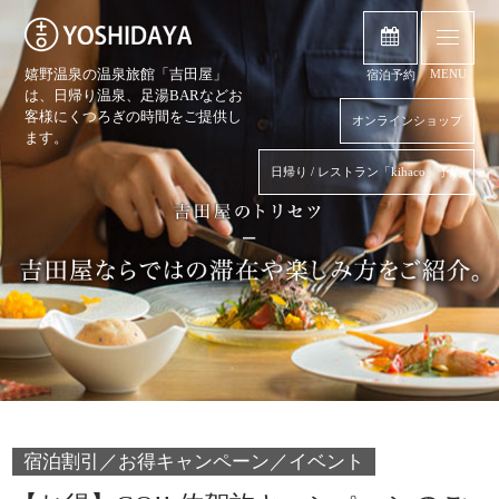
嬉野温泉の温泉旅館「吉田屋」
MENU
宿泊予約
は、日帰り温泉、
足湯BARなどお
客様にくつろぎの時間をご提供し
オンラインショップ
ます。
日帰り / レストラン「kihaco」予約
宿泊割引／お得キャンペーン／イベント