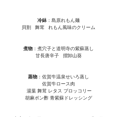
冷鉢
：島原れもん麺
貝割 舞茸 れもん風味のクリーム
煮物
：煮穴子と道明寺の紫蘇蒸し
甘長唐辛子 摺卸山葵
蒸物
：佐賀牛温泉せいろ蒸し
佐賀牛ロース肉
湯葉 舞茸 レタス ブロッコリー
胡麻ポン酢 青紫蘇ドレッシング