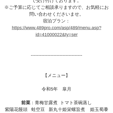
で受け付けております。
※ご予算に応じてご相談承りますので、お気軽にお
問い合わせくださいませ。
宿泊プラン：
https://www.489pro.com/asp/489/menu.asp?
id=41000022&ty=ser
----------------------------------
【メニュー】
令和5年 皐月
前菜
：青梅甘露煮 トマト茶碗蒸し
紫陽花饅頭 蛙空豆 新丸十姫栄螺旨煮 姫玉蜀黍