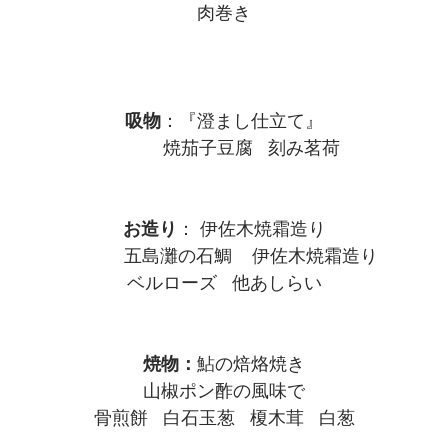
肉巻き
吸物
：『澄まし仕立て』
焼茄子豆腐 刻み茗荷
お造り
： 伊佐木焼霜造り
五島灘の石鯛 伊佐木焼霜造り
ベルローズ 他あしらい
焼物：
鮎の焙烙焼き
山椒ポン酢の風味で
骨煎餅 白石玉葱 榎木茸 白葱