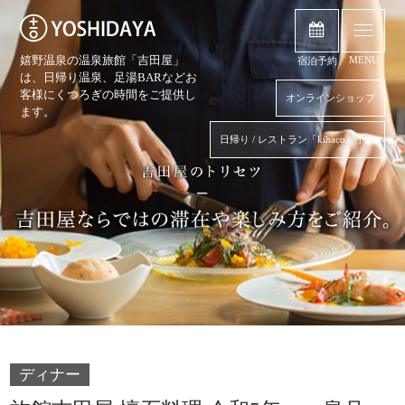
嬉野温泉の温泉旅館「吉田屋」
MENU
宿泊予約
は、日帰り温泉、
足湯BARなどお
客様にくつろぎの時間をご提供し
オンラインショップ
ます。
日帰り / レストラン「kihaco」予約
ディナー