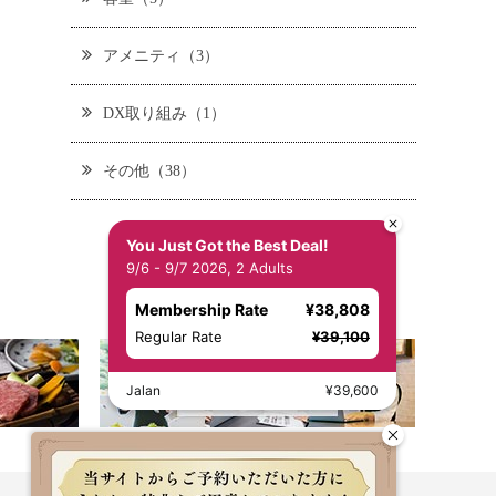
アメニティ（3）
DX取り組み（1）
その他（38）
You Just Got the Best Deal!
9/6 - 9/7 2026, 2 Adults
Membership Rate
¥38,808
Regular Rate
¥39,100
Jalan
¥39,600