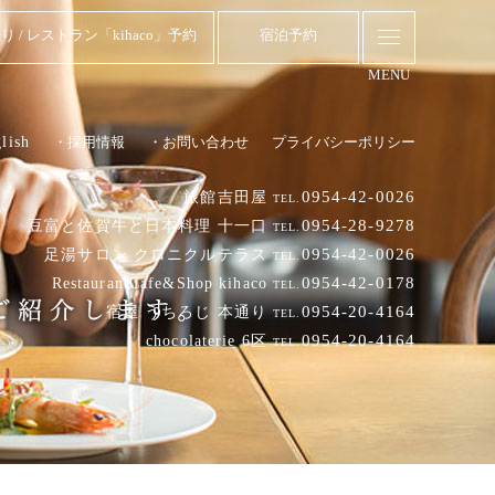
り / レストラン「kihaco」予約
宿泊予約
MENU
lish
・採用情報
・お問い合わせ
プライバシーポリシー
0954-42-0026
旅館吉田屋
TEL.
0954-28-9278
豆富と佐賀牛と日本料理 十一口
TEL.
0954-42-0026
足湯サロン クロニクルテラス
TEL.
0954-42-0178
RestaurantCafe&Shop kihaco
TEL.
0954-20-4164
宿屋 うちろじ 本通り
TEL.
0954-20-4164
chocolaterie 6区
TEL.