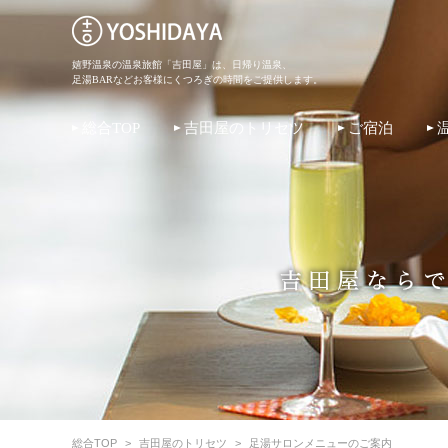
嬉野温泉の温泉旅館「吉田屋」は、日帰り温泉、
足湯BARなどお客様にくつろぎの時間をご提供します。
総合TOP
吉田屋のトリセツ
ご宿泊
総合TOP
>
吉田屋のトリセツ
>
足湯サロンメニューのご案内