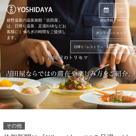
嬉野温泉の温泉旅館「吉田屋」
MENU
宿泊予約
は、日帰り温泉、
足湯BARなどお
客様にくつろぎの時間をご提供し
オンラインショップ
ます。
日帰り / レストラン「kihaco」予約
その他