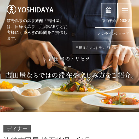
嬉野温泉の温泉旅館「吉田屋」
MENU
宿泊予約
は、日帰り温泉、
足湯BARなどお
客様にくつろぎの時間をご提供し
オンラインショップ
ます。
日帰り / レストラン「kihaco」予約
ディナー