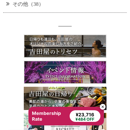
その他（38）
Membership
¥23,716
Rate
¥484 OFF