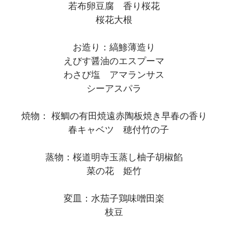
若布卵豆腐 香り桜花
桜花大根
お造り：縞鯵薄造り
えびす醤油のエスプーマ
わさび塩 アマランサス
シーアスパラ
焼物： 桜鯛の有田焼遠赤陶板焼き早春の香り
春キャベツ 穂付竹の子
蒸物：桜道明寺玉蒸し柚子胡椒餡
菜の花 姫竹
変皿：水茄子鶏味噌田楽
枝豆