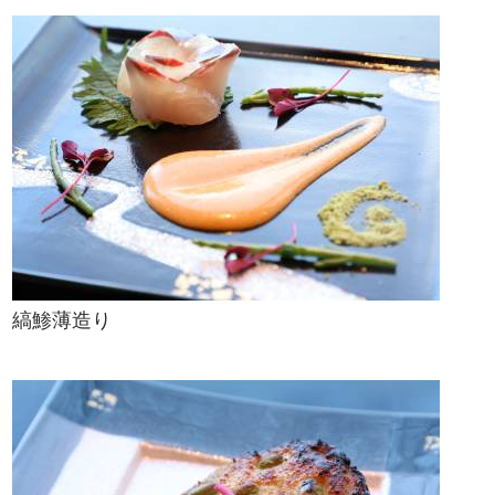
縞鯵薄造り