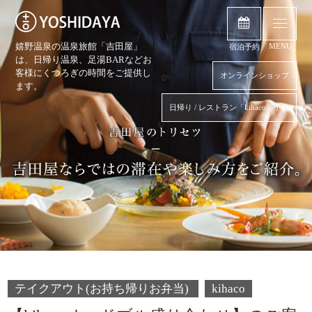
嬉野温泉の温泉旅館「吉田屋」
MENU
宿泊予約
は、日帰り温泉、
足湯BARなどお
客様にくつろぎの時間をご提供し
オンラインショップ
ます。
日帰り / レストラン「kihaco」予約
テイクアウト(お持ち帰りお弁当)
kihaco