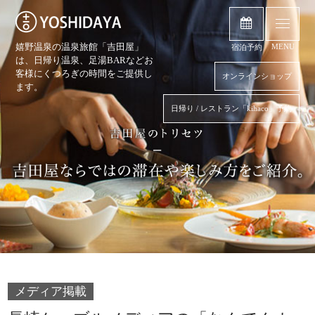
嬉野温泉の温泉旅館「吉田屋」
MENU
宿泊予約
は、日帰り温泉、
足湯BARなどお
客様にくつろぎの時間をご提供し
オンラインショップ
ます。
日帰り / レストラン「kihaco」予約
メディア掲載