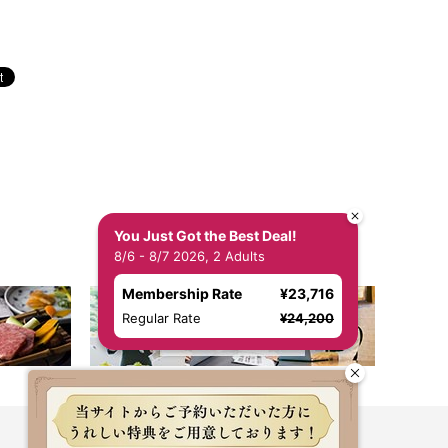
You Just Got the Best Deal!
8/6 - 8/7 2026, 2 Adults
Membership Rate
¥23,716
Regular Rate
¥24,200