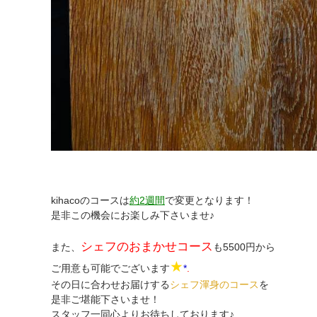
kihacoのコースは
約2週間
で変更となります！
是非この機会にお楽しみ下さいませ♪
シェフのおまかせコース
また、
も5500円から
★
ご用意も可能でございます
*
.
その日に合わせお届けする
シェフ渾身のコース
を
是非ご堪能下さいませ！
スタッフ一同心よりお待ちしております♪