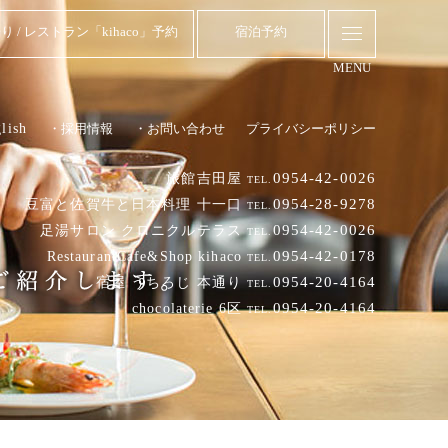
り / レストラン「kihaco」予約
宿泊予約
MENU
lish
・採用情報
・お問い合わせ
プライバシーポリシー
0954-42-0026
旅館吉田屋
TEL.
0954-28-9278
豆富と佐賀牛と日本料理 十一口
TEL.
0954-42-0026
足湯サロン クロニクルテラス
TEL.
0954-42-0178
RestaurantCafe&Shop kihaco
TEL.
0954-20-4164
宿屋 うちろじ 本通り
TEL.
0954-20-4164
chocolaterie 6区
TEL.