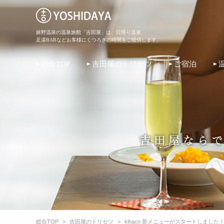
嬉野温泉の温泉旅館「吉田屋」は、日帰り温泉、
足湯BARなどお客様にくつろぎの時間をご提供します。
総合TOP
吉田屋のトリセツ
ご宿泊
総合TOP
>
吉田屋のトリセツ
>
kihaco 新メニューがスタートしました