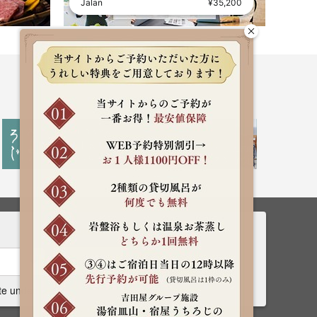
Jalan
¥35,200
Rooms
Search
te undecided