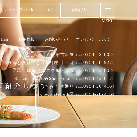
り / レストラン「kihaco」予約
宿泊予約
MENU
lish
・採用情報
・お問い合わせ
プライバシーポリシー
0954-42-0026
旅館吉田屋
TEL.
0954-28-9278
豆富と佐賀牛と日本料理 十一口
TEL.
0954-42-0026
足湯サロン クロニクルテラス
TEL.
0954-42-0178
RestaurantCafe&Shop kihaco
TEL.
0954-20-4164
宿屋 うちろじ 本通り
TEL.
0954-20-4164
chocolaterie 6区
TEL.