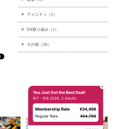
アメニティ（3）
DX取り組み（1）
その他（38）
You Just Got the Best Deal!
9/7 - 9/8 2026, 2 Adults
Membership Rate
¥34,496
Regular Rate
¥34,700