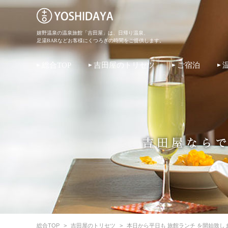
嬉野温泉の温泉旅館「吉田屋」は、日帰り温泉、
足湯BARなどお客様にくつろぎの時間をご提供します。
総合TOP
吉田屋のトリセツ
ご宿泊
総合TOP
>
吉田屋のトリセツ
>
本日から平日も 旅館ランチ を開始致し