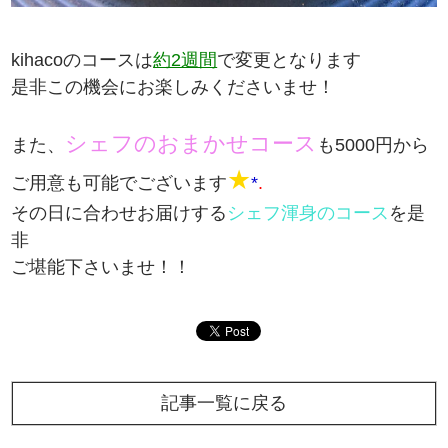
kihacoのコースは
約2週間
で変更となります
是非この機会にお楽しみくださいませ！
シェフのおまかせコース
また、
も5000円から
★
ご用意も可能でございます
*
.
その日に合わせお届けする
シェフ渾身のコース
を是
非
ご堪能下さいませ！！
記事一覧に戻る