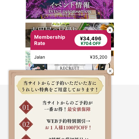
Membership
¥34,496
Rate
¥704 OFF
Jalan
¥35,200