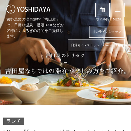
嬉野温泉の温泉旅館「吉田屋」
MENU
宿泊予約
は、日帰り温泉、
足湯BARなどお
客様にくつろぎの時間をご提供し
オンラインショップ
ます。
日帰り / レストラン「kihaco」予約
ランチ