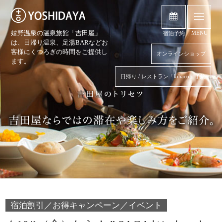
嬉野温泉の温泉旅館「吉田屋」
MENU
宿泊予約
は、日帰り温泉、
足湯BARなどお
客様にくつろぎの時間をご提供し
オンラインショップ
ます。
日帰り / レストラン「kihaco」予約
宿泊割引／お得キャンペーン／イベント