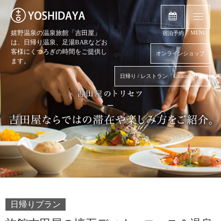
嬉野温泉の温泉旅館「吉田屋」
MENU
宿泊予約
は、日帰り温泉、
足湯BARなどお
客様にくつろぎの時間をご提供し
オンラインショップ
ます。
日帰り / レストラン「kihaco」予約
日帰りプラン