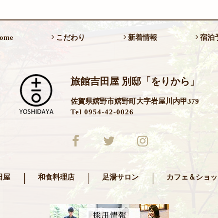
ome
こだわり
新着情報
宿泊
旅館吉田屋 別邸「をりから」
佐賀県嬉野市嬉野町大字岩屋川内甲379
Tel 0954-42-0026
田屋
和食料理店
足湯サロン
カフェ＆ショッ