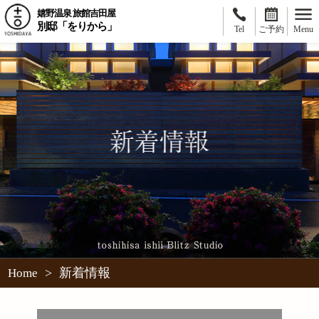
嬉野温泉 旅館吉田屋
別邸「をりから」
Tel
ご予約
Menu
>
新着情報
Home