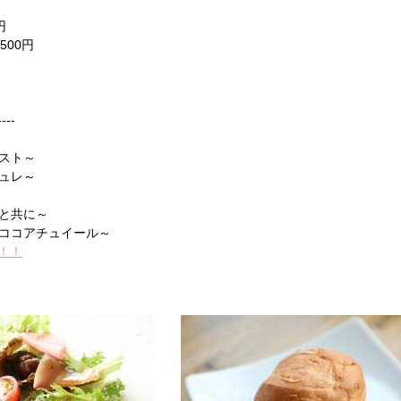
円
2500円
---
スト～
ュレ～
と共に～
ココアチュイール～
！！