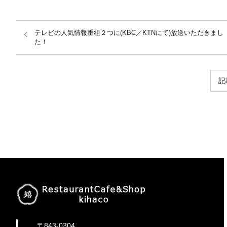
テレビの人気情報番組２つに(KBC／KTNにて)放送いただきまし
た！
記
〒843-0304