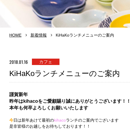
HOME
新着情報
KiHaKoランチメニューのご案内
2018.01.16
カフェ
KiHaKoランチメニューのご案内
謹賀新年
昨年はkihacoをご愛顧賜り誠にありがとうございます！
本年も何卒よろしくお願いいたします
今
日は新年あけて最初の
kihaco
ランチのご案内でございます
是非皆様のお越しをお待ちしております！！