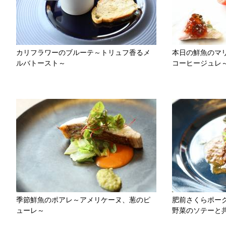
カリフラワーのブルーテ～トリュフ香るメ
本日の鮮魚のマ
ルバトースト～
コーヒージュレ
季節鮮魚のポアレ～アメリケーヌ、葱のピ
肥前さくらポー
ューレ～
野菜のソテーと