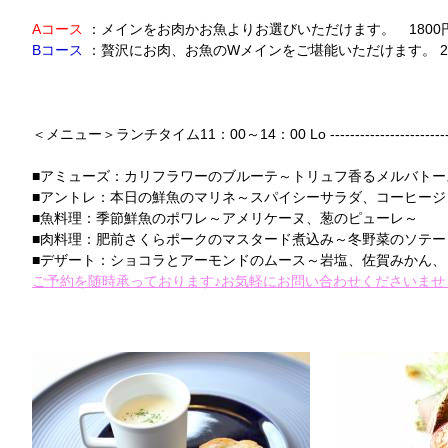
Aコース
：メインをお肉かお魚よりお選びいただけます。 1800
Bコース
：贅沢にお肉、お魚のWメインをご堪能いただけます。
＜メニュー＞ランチタイム11：00～14：00 Lo ------------------------
■アミューズ：カリフラワーのブルーテ～トリュフ香るメルバトー
■アントレ：本日の鮮魚のマリネ～スパイシーサラダ、コーヒージ
■魚料理：季節鮮魚のポワレ～アメリケーヌ、葱のピューレ～
■肉料理：肥前さくらポークのマスタード煮込み～冬野菜のソテー
■デザート：ショコラとアーモンドのムース～岩塩、佐賀みかん、
ご予約を随時承っております♪お気軽にお問い合わせくださいませ