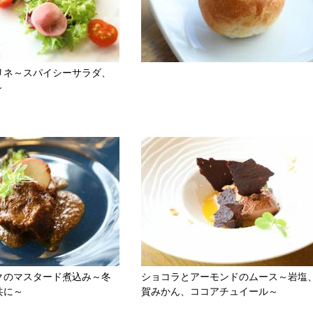
リネ～スパイシーサラダ、
～
クのマスタード煮込み～冬
ショコラとアーモンドのムース～岩塩
共に～
賀みかん、ココアチュイール～