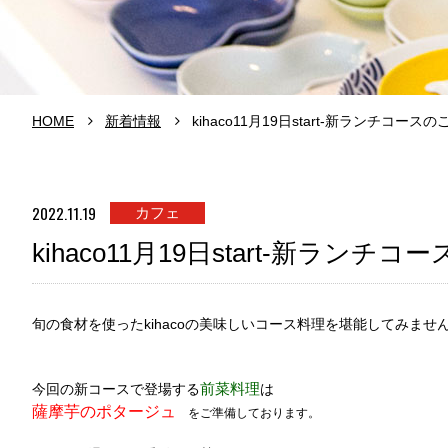
HOME
新着情報
kihaco11月19日start-新ランチコース
2022.11.19
カフェ
kihaco11月19日start-新ランチ
旬の食材を使ったkihacoの美味しいコース料理を堪能してみませ
前菜料理
今回の新コースで登場する
は
薩摩芋のポタージュ
をご準備しております。