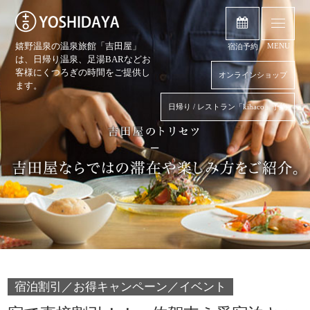
嬉野温泉の温泉旅館「吉田屋」
MENU
宿泊予約
は、日帰り温泉、
足湯BARなどお
客様にくつろぎの時間をご提供し
オンラインショップ
ます。
日帰り / レストラン「kihaco」予約
宿泊割引／お得キャンペーン／イベント