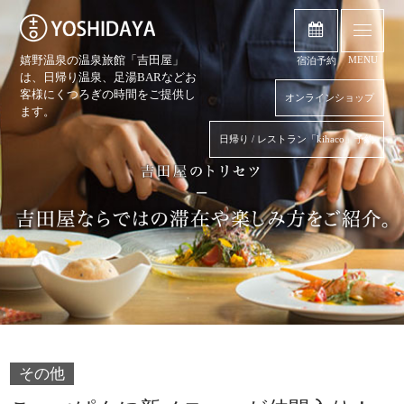
嬉野温泉の温泉旅館「吉田屋」
MENU
宿泊予約
は、日帰り温泉、
足湯BARなどお
客様にくつろぎの時間をご提供し
オンラインショップ
ます。
日帰り / レストラン「kihaco」予約
その他