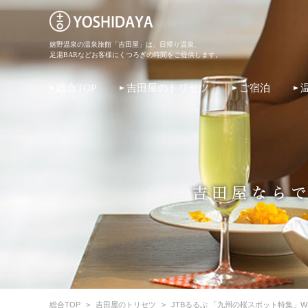
嬉野温泉の温泉旅館「吉田屋」は、日帰り温泉、
足湯BARなどお客様にくつろぎの時間をご提供します。
総合TOP
吉田屋のトリセツ
ご宿泊
総合TOP
>
吉田屋のトリセツ
>
JTBるるぶ 「九州の桜スポット特集」