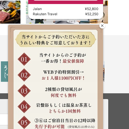
Jalan
¥52,800
Rakuten Travel
¥52,250
Rooms
Search