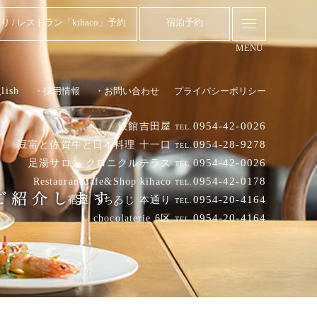
り / レストラン「kihaco」予約
宿泊予約
MENU
lish
・採用情報
・お問い合わせ
プライバシーポリシー
0954-42-0026
旅館吉田屋
TEL.
0954-28-9278
豆富と佐賀牛と日本料理 十一口
TEL.
0954-42-0026
足湯サロン クロニクルテラス
TEL.
0954-42-0178
RestaurantCafe&Shop kihaco
TEL.
0954-20-4164
宿屋 うちろじ 本通り
TEL.
0954-20-4164
chocolaterie 6区
TEL.