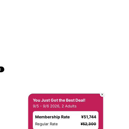
You Just Got the Best Deal!
9/5 - 9/6 2026, 2 Adults
Membership Rate
¥51,744
Regular Rate
¥52,300