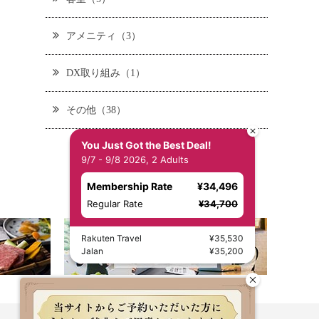
アメニティ（3）
DX取り組み（1）
その他（38）
You Just Got the Best Deal!
9/7 - 9/8 2026, 2 Adults
Membership Rate
¥34,496
Regular Rate
¥34,700
Rakuten Travel
¥35,530
Jalan
¥35,200