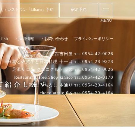
り / レストラン「kihaco」予約
宿泊予約
MENU
lish
・採用情報
・お問い合わせ
プライバシーポリシー
0954-42-0026
旅館吉田屋
TEL.
0954-28-9278
豆富と佐賀牛と日本料理 十一口
TEL.
0954-42-0026
足湯サロン クロニクルテラス
TEL.
0954-42-0178
RestaurantCafe&Shop kihaco
TEL.
0954-20-4164
宿屋 うちろじ 本通り
TEL.
0954-20-4164
chocolaterie 6区
TEL.