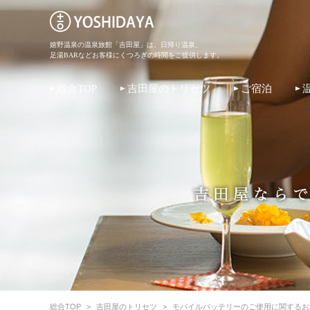
嬉野温泉の温泉旅館「吉田屋」は、日帰り温泉、
足湯BARなどお客様にくつろぎの時間をご提供します。
総合TOP
吉田屋のトリセツ
ご宿泊
総合TOP
>
吉田屋のトリセツ
>
モバイルバッテリーのご使用に関するお