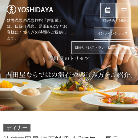
嬉野温泉の温泉旅館「吉田屋」
MENU
宿泊予約
は、日帰り温泉、
足湯BARなどお
客様にくつろぎの時間をご提供し
オンラインショップ
ます。
日帰り / レストラン「kihaco」予約
ディナー