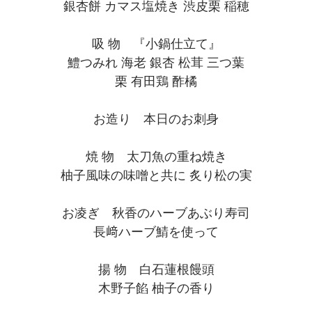
銀杏餅 カマス塩焼き 渋皮栗 稲穂
吸 物 『小鍋仕立て』
鱧つみれ 海老 銀杏 松茸 三つ葉
栗 有田鶏 酢橘
お造り 本日のお刺身
焼 物 太刀魚の重ね焼き
柚子風味の味噌と共に 炙り松の実
お凌ぎ 秋香のハーブあぶり寿司
長﨑ハーブ鯖を使って
揚 物 白石蓮根饅頭
木野子餡 柚子の香り