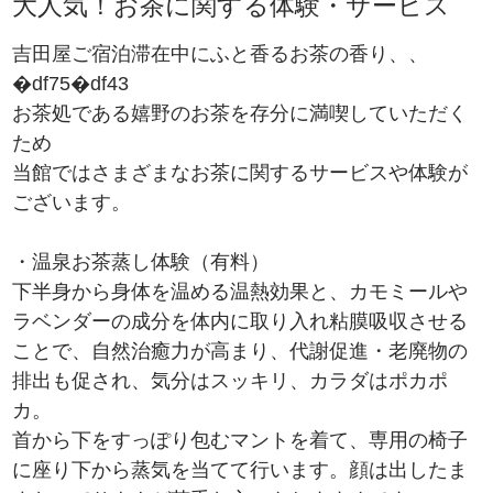
大人気！お茶に関する体験・サービス
吉田屋ご宿泊滞在中にふと香るお茶の香り、、
�df75�df43
お茶処である嬉野のお茶を存分に満喫していただく
ため
当館ではさまざまなお茶に関するサービスや体験が
ございます。
・温泉お茶蒸し体験（有料）
下半身から身体を温める温熱効果と、カモミールや
ラベンダーの成分を体内に取り入れ粘膜吸収させる
ことで、自然治癒力が高まり、代謝促進・老廃物の
排出も促され、気分はスッキリ、カラダはポカポ
カ。
首から下をすっぽり包むマントを着て、専用の椅子
に座り下から蒸気を当てて行います。顔は出したま