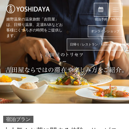
嬉野温泉の温泉旅館「吉田屋」
MENU
宿泊予約
は、日帰り温泉、
足湯BARなどお
客様にくつろぎの時間をご提供し
オンラインショップ
ます。
日帰り / レストラン「kihaco」予約
宿泊プラン