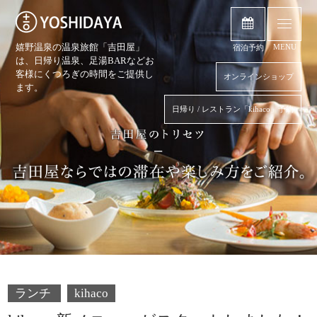
嬉野温泉の温泉旅館「吉田屋」
MENU
宿泊予約
は、日帰り温泉、
足湯BARなどお
客様にくつろぎの時間をご提供し
オンラインショップ
ます。
日帰り / レストラン「kihaco」予約
ランチ
kihaco