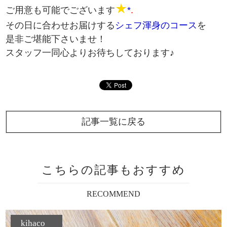
★
ご用意も可能でございます
*
.
その日に合わせお届けする
シェフ渾身のコース
を
是非ご堪能下さいませ！
スタッフ一同心よりお待ちしております♪
記事一覧に戻る
こちらの記事もおすすめ
RECOMMEND
ランチ
kihaco