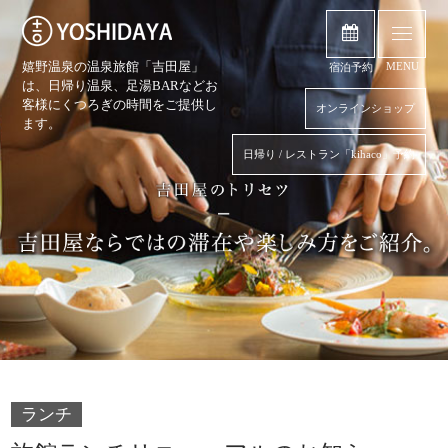
嬉野温泉の温泉旅館「吉田屋」
MENU
宿泊予約
は、日帰り温泉、
足湯BARなどお
客様にくつろぎの時間をご提供し
オンラインショップ
ます。
日帰り / レストラン「kihaco」予約
ランチ