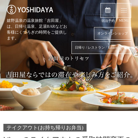
嬉野温泉の温泉旅館「吉田屋」
MENU
宿泊予約
は、日帰り温泉、
足湯BARなどお
客様にくつろぎの時間をご提供し
オンラインショップ
ます。
日帰り / レストラン「kihaco」予約
テイクアウト(お持ち帰りお弁当)