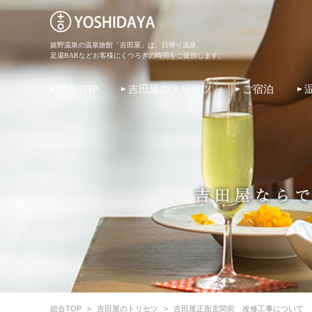
嬉野温泉の温泉旅館「吉田屋」は、日帰り温泉、
足湯BARなどお客様にくつろぎの時間をご提供します。
総合TOP
吉田屋のトリセツ
ご宿泊
総合TOP
>
吉田屋のトリセツ
>
吉田屋正面玄関前 改修工事について