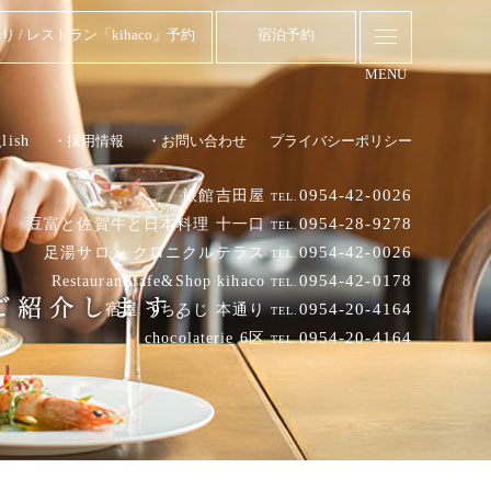
り / レストラン「kihaco」予約
宿泊予約
MENU
lish
・採用情報
・お問い合わせ
プライバシーポリシー
0954-42-0026
旅館吉田屋
TEL.
0954-28-9278
豆富と佐賀牛と日本料理 十一口
TEL.
0954-42-0026
足湯サロン クロニクルテラス
TEL.
0954-42-0178
RestaurantCafe&Shop kihaco
TEL.
0954-20-4164
宿屋 うちろじ 本通り
TEL.
0954-20-4164
chocolaterie 6区
TEL.