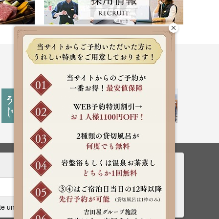
Rooms
Search
te undecided