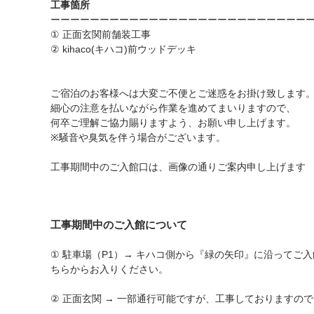
工事箇所
ーーーーーーーーーーーーーーーーーーーーーーーーーー
① 正面玄関前舗装工事
② kihaco(キハコ)前ウッドデッキ
ご宿泊のお客様へは大変ご不便とご迷惑をお掛け致します
細心の注意を払いながら作業を進めてまいりますので、
何卒ご理解ご協力賜りますよう、お願い申し上げます。
※騒音や臭気を伴う場合がございます。
工事期間中のご入館口は、画像の通りご案内申し上げます
工事期間中のご入館について
① 駐車場（P1）→ キハコ側から『緑の矢印』に沿って
ちらからお入りください。
② 正面玄関 → 一部通行可能ですが、工事しておりますの