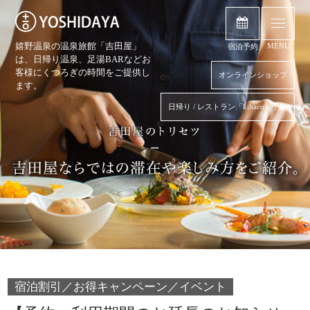
嬉野温泉の温泉旅館「吉田屋」
MENU
宿泊予約
は、日帰り温泉、
足湯BARなどお
客様にくつろぎの時間をご提供し
オンラインショップ
ます。
日帰り / レストラン「kihaco」予約
宿泊割引／お得キャンペーン／イベント