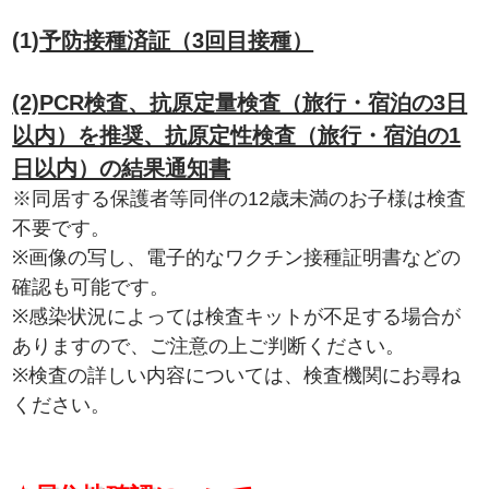
(1)
予防接種済証（3回目接種）
(2)PCR検査、抗原定量検査（旅行・宿泊の3日
以内）を推奨、抗原定性検査（旅行・宿泊の1
日以内）の結果通知書
※同居する保護者等同伴の12歳未満のお子様は検査
不要です。
※画像の写し、電子的なワクチン接種証明書などの
確認も可能です。
※感染状況によっては検査キットが不足する場合が
ありますので、ご注意の上ご判断ください。
※検査の詳しい内容については、検査機関にお尋ね
ください。