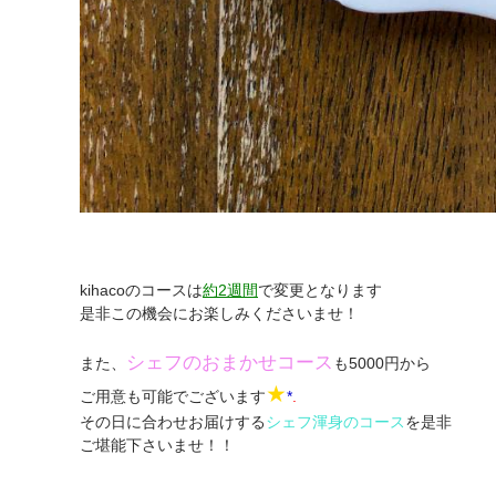
kihacoのコースは
約2週間
で変更となります
是非この機会にお楽しみくださいませ！
シェフのおまかせコース
また、
も5000円から
★
ご用意も可能でございます
*
.
その日に合わせお届けする
シェフ渾身のコース
を是非
ご堪能下さいませ！！