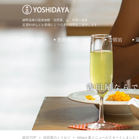
嬉野温泉の温泉旅館「吉田屋」は、日帰り温泉、
足湯BARなどお客様にくつろぎの時間をご提供します。
総合TOP
吉田屋のトリセツ
ご宿泊
総合TOP
>
吉田屋のトリセツ
>
kihaco 新メニューがスタートしました