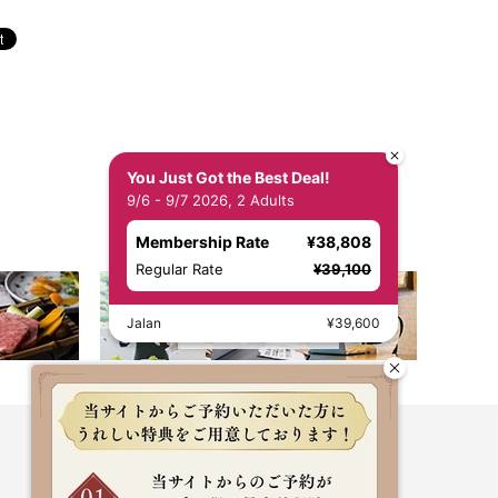
You Just Got the Best Deal!
9/6 - 9/7 2026, 2 Adults
Membership Rate
¥38,808
Regular Rate
¥39,100
Jalan
¥39,600