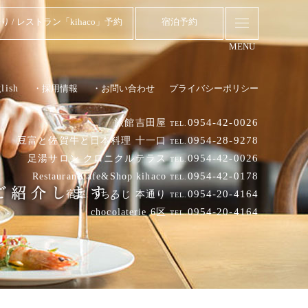
り / レストラン「kihaco」予約
宿泊予約
MENU
lish
・採用情報
・お問い合わせ
プライバシーポリシー
0954-42-0026
旅館吉田屋
TEL.
0954-28-9278
豆富と佐賀牛と日本料理 十一口
TEL.
0954-42-0026
足湯サロン クロニクルテラス
TEL.
0954-42-0178
RestaurantCafe&Shop kihaco
TEL.
0954-20-4164
宿屋 うちろじ 本通り
TEL.
0954-20-4164
chocolaterie 6区
TEL.