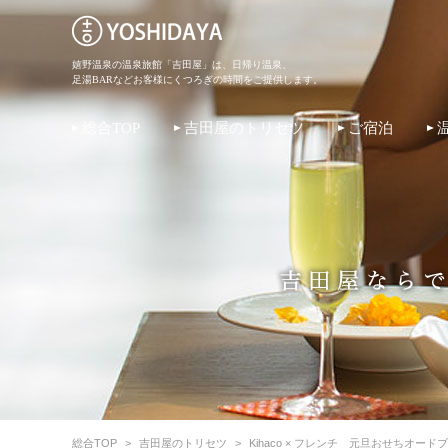
嬉野温泉の温泉旅館「吉田屋」は、日帰り温泉、
足湯BARなどお客様にくつろぎの時間をご提供します。
総合TOP
吉田屋のトリセツ
ご宿泊
総合TOP
>
吉田屋のトリセツ
>
Kihaco × フレンチ 元旦おせちオー