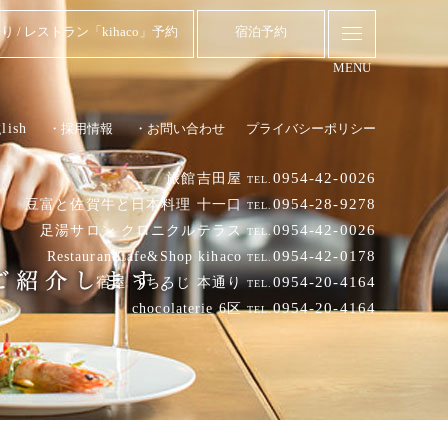
り / レストラン「kihaco」予約
宿泊予約
MENU
lish
・採用情報
・お問い合わせ
プライバシーポリシー
0954-42-0026
旅館吉田屋
TEL.
0954-28-9278
豆富と佐賀牛と日本料理 十一口
TEL.
0954-42-0026
足湯サロン クロニクルテラス
TEL.
0954-42-0178
RestaurantCafe&Shop kihaco
TEL.
0954-20-4164
宿屋 うちろじ 本通り
TEL.
0954-20-4164
chocolaterie 6区
TEL.