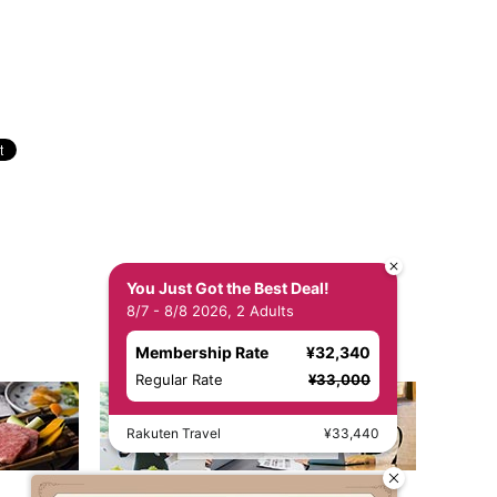
You Just Got the Best Deal!
8/7 - 8/8 2026, 2 Adults
Membership Rate
¥32,340
Regular Rate
¥33,000
Rakuten Travel
¥33,440