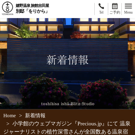
嬉野温泉 旅館吉田屋
別邸「をりから」
Tel
ご予約
Menu
>
Home
新着情報
>
小学館のウェブマガジン『Precious.jp』にて 温泉
ジャーナリストの植竹深雪さんが全国数ある温泉宿