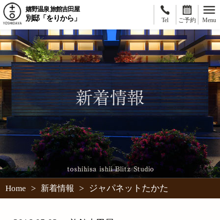
嬉野温泉 旅館吉田屋
別邸「をりから」
Tel
ご予約
Menu
>
>
ジャパネットたかた
Home
新着情報