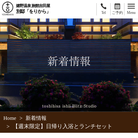
嬉野温泉 旅館吉田屋
別邸「をりから」
Tel
ご予約
Menu
>
Home
新着情報
>
【週末限定】日帰り入浴とランチセット