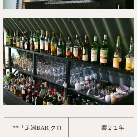
**「足湯BAR クロ
響２１年