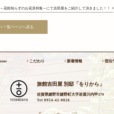
身～花粉知らずのお花見特集～にて吉田屋をご紹介して頂きました！！
一覧ページへ戻る
ome
こだわり
新着情報
宿泊
旅館吉田屋 別邸「をりから」
佐賀県嬉野市嬉野町大字岩屋川内甲379
Tel 0954-42-0026