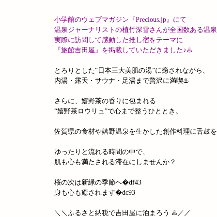
小学館のウェブマガジン『Precious.jp』にて
温泉ジャーナリストの植竹深雪さんが全国数ある温泉
実際に訪問して感動した推し宿をテーマに
『旅館吉田屋』を掲載していただきました♪♨️
とろりとした“日本三大美肌の湯”に癒されながら、
内湯・露天・サウナ・足湯まで贅沢に満喫♨️
さらに、嬉野茶の香りに包まれる
“嬉野茶ロウリュ”で心まで整うひととき。
佐賀県の食材や嬉野温泉を生かした創作料理に舌鼓を
ゆったりと流れる時間の中で、
肌も心も満たされる滞在にしませんか？
桜の次は新緑の季節へ�df43
身も心も癒されます�dc93
＼＼ふるさと納税で吉田屋に泊まろう ♨️／／